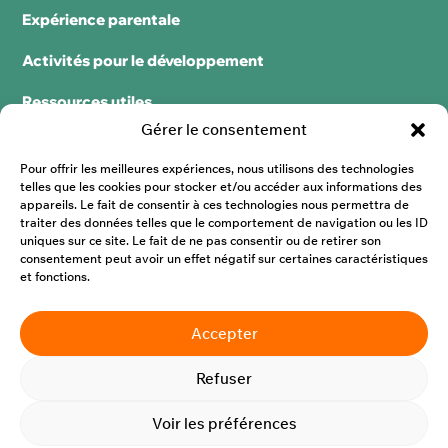
Expérience
parentale
Activités pour le
développement
Ressources
utiles
Gérer le consentement
Ressources
matérielles
Pour offrir les meilleures expériences, nous utilisons des technologies
telles que les cookies pour stocker et/ou accéder aux informations des
S’impliquer
appareils. Le fait de consentir à ces technologies nous permettra de
traiter des données telles que le comportement de navigation ou les ID
Équipe
uniques sur ce site. Le fait de ne pas consentir ou de retirer son
consentement peut avoir un effet négatif sur certaines caractéristiques
et fonctions.
Parensemble
Contact
Accepter
Refuser
Voir les préférences
©
2026 Parensemble |
Politique de confidentialité
| Créé avec
passion par
TNT Atelier