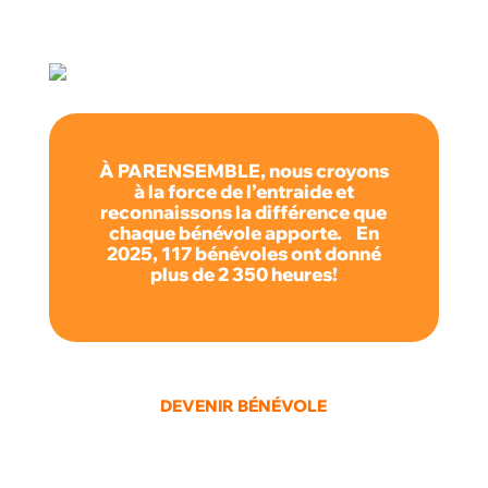
À PARENSEMBLE, nous croyons
à la force de l’entraide et
reconnaissons la différence que
chaque bénévole apporte. En
2025, 117 bénévoles ont donné
plus de 2 350 heures!
DEVENIR BÉNÉVOLE