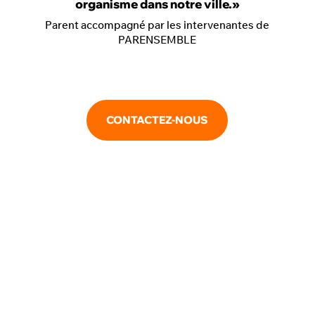
organisme dans notre ville.»
Parent accompagné par les intervenantes de
PARENSEMBLE
CONTACTEZ-NOUS
Devenez bénévole à
PARENSEMBLE
Impliquez-vous à PARENSEMBLE et
contribuez à faire une différence
dans la vie des familles!